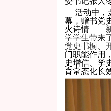
委书记
张大
活动中，
幕，赠书党史
火诗情——
学学生带来
党史书橱、
门职能作用
史增信、学
育常态化长