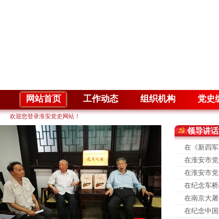
网站首页
工作动态
组织机构
党史
欢迎您登录淮安党史网站！
领导讲话
在《新四军
在淮安市党
在淮安市党
在纪念车桥
在南京大屠
在纪念中国