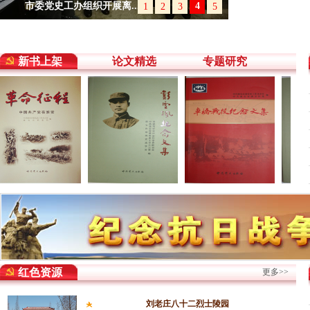
市委党史工办组织开展离...
4
1
2
3
5
null
新书上架
论文精选
专题研究
红色资源
更多>>
刘老庄八十二烈士陵园