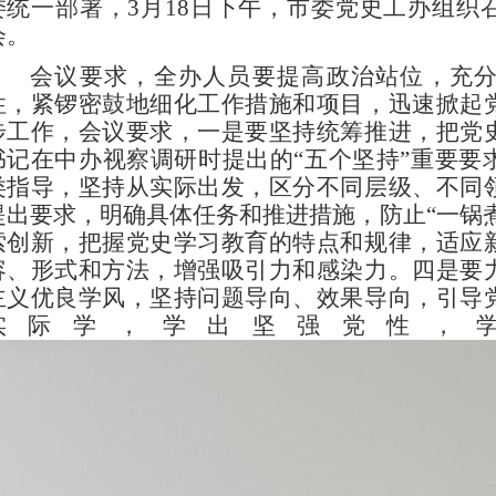
委统一部署，
3
月
18
日下午，市委党史工办组织
会
。
会议要求，全办人员要提高政治站位，充
性
，
紧锣密鼓地细化工作措施和项目
，
迅速掀起
步工作，会议要求，
一是要坚持统筹推进，把党
书记在中办视察调研时提出的
“
五个坚持
”
重要要
类指导，坚持从实际出发，区分不同层级、不同
提出要求，明确具体任务和推进措施，防止
“
一锅
索创新，把握党史学习教育的特点和规律，适应
容、形式和方法，增强吸引力和感染力。四是要
主义优良学风，坚持问题导向、效果导向，引导
实际学，学出坚强党性，