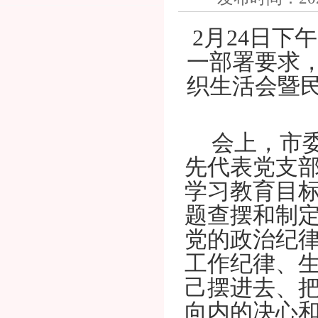
2
月
24
日下午
一部署要求
织生活会
暨
会上，
市
先代表
党
支
学习教育目
题查摆和制
党的政治纪
工作纪律、
己摆进去、
向内的决心