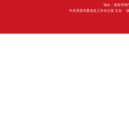
地址：淮安市翔宇
中共淮安市委党史工作办公室 主办 技术