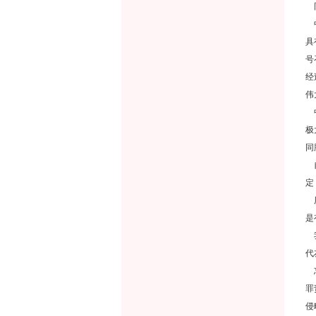
同
中
具
号
经
伟
中
极
同
自
定
历
是
我
代
忘
罪
侵