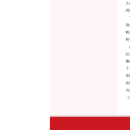
人
同
"
强
刚
和
此
以
胞
了
华
此
与
（