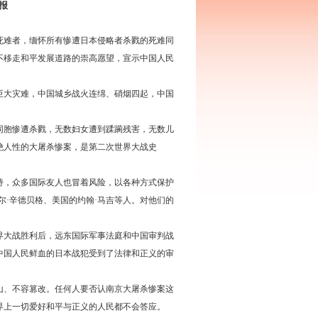
报
死难者，缅怀所有惨遭日本侵略者杀戮的死难同
不移走和平发展道路的崇高愿望，宣示中国人民
巨大灾难，中国城乡战火连绵、硝烟四起，中国
万同胞惨遭杀戮，无数妇女遭到蹂躏残害，无数儿
绝人性的大屠杀惨案，是第二次世界大战史
持，众多国际友人也冒着风险，以各种方式保护
尔·辛德贝格、美国的约翰·马吉等人。对他们的
界大战胜利后，远东国际军事法庭和中国审判战
中国人民鲜血的日本战犯受到了法律和正义的审
山、不容篡改。任何人要否认南京大屠杀惨案这
世界上一切爱好和平与正义的人民都不会答应。