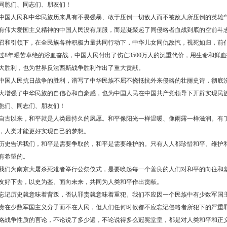
胞们、同志们、朋友们！
国人民和中华民族历来具有不畏强暴、敢于压倒一切敌人而不被敌人所压倒的英雄
有伟大爱国主义精神的中国人民没有屈服，而是凝聚起了同侵略者血战到底的空前斗
召和引领下，在全民族各种积极力量共同行动下，中华儿女同仇敌忾，视死如归，前
过
8年艰苦卓绝的浴血奋战，中国人民付出了伤亡3500万人的沉重代价，用生命和鲜
大胜利，也为世界反法西斯战争胜利作出了重大贡献。
国人民抗日战争的胜利，谱写了中华民族不屈不挠抵抗外来侵略的壮丽史诗，彻底
大增强了中华民族的自信心和自豪感，也为中国人民在中国共产党领导下开辟实现民
胞们、同志们、朋友们！
古以来，和平就是人类最持久的夙愿。和平像阳光一样温暖、像雨露一样滋润。有
，人类才能更好实现自己的梦想。
史告诉我们，和平是需要争取的，和平是需要维护的。只有人人都珍惜和平、维护
有希望的。
们为南京大屠杀死难者举行公祭仪式，是要唤起每一个善良的人们对和平的向往和
友好下去，以史为鉴、面向未来，共同为人类和平作出贡献。
记历史就意味着背叛，否认罪责就意味着重犯。我们不应因一个民族中有少数军国
责在少数军国主义分子而不在人民，但人们任何时候都不应忘记侵略者所犯下的严重
略战争性质的言论，不论说了多少遍，不论说得多么冠冕堂皇，都是对人类和平和正