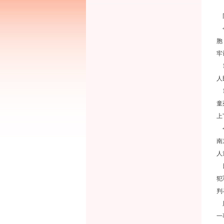
同
今
胞
牢
1
人
1
童
上
令
南
人
日
犯
判
历
一