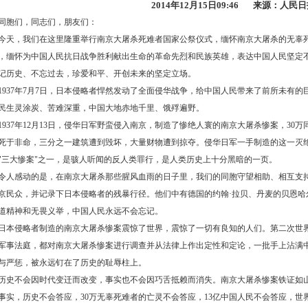
2014年
12月15日
09:46 来源：
人民日
胞们，同志们，朋友们：
天，我们在这里隆重举行南京大屠杀死难者国家公祭仪式，缅怀南京大屠杀的无辜
，缅怀为中国人民抗日战争胜利献出生命的革命先烈和民族英雄，表达中国人民坚定
记历史、不忘过去，珍爱和平、开创未来的坚定立场。
937年
7月7日
，日本侵略者悍然发动了全面侵华战争，给中国人民带来了前所未有的
民生灵涂炭、苦难深重，中国大地赤地千里、饿殍遍野。
937年
12月13日
，侵华日军野蛮侵入南京，制造了惨绝人寰的南京大屠杀惨案，
30
死于非命，三分之一建筑遭到毁坏，大量财物遭到掠夺。侵华日军一手制造的这一灭
"三大惨案"之一，是骇人听闻的反人类罪行，是人类历史上十分黑暗的一页。
人感动的是，在南京大屠杀那些腥风血雨的日子里，我们的同胞守望相助、相互支
京民众，并记录下日本侵略者的残暴行径。他们中有德国的约翰·拉贝、丹麦的贝恩哈
道精神和无畏义举，中国人民永远不会忘记。
本侵略者制造的南京大屠杀惨案震惊了世界，震惊了一切有良知的人们。第二次世
军事法庭，都对南京大屠杀惨案进行调查并从法律上作出定性和定论，一批手上沾满
与严惩，被永远钉在了历史的耻辱柱上。
史不会因时代变迁而改变，事实也不会因巧舌抵赖而消失。南京大屠杀惨案铁证如
事实，历史不会答应，
30万无辜死难者的亡灵不会答应，13亿中国人民不会答应，