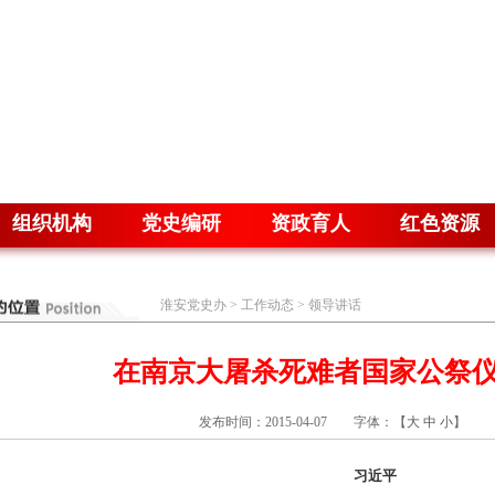
组织机构
党史编研
资政育人
红色资源
淮安党史办
>
工作动态
>
领导讲话
在南京大屠杀死难者国家公祭
发布时间：2015-04-07 字体：【
大
中
小
】 
习近平