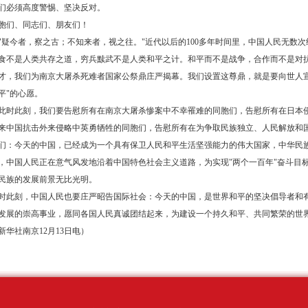
们必须高度警惕、坚决反对。
胞们、同志们、朋友们！
疑今者，察之古；不知来者，视之往。"近代以后的
100多年时间里，中国人民无数
食不是人类共存之道，穷兵黩武不是人类和平之计。和平而不是战争，合作而不是对
才，我们为南京大屠杀死难者国家公祭鼎庄严揭幕。我们设置这尊鼎，就是要向世人宣
平"的心愿。
时此刻，我们要告慰所有在南京大屠杀惨案中不幸罹难的同胞们，告慰所有在日本
来中国抗击外来侵略中英勇牺牲的同胞们，告慰所有在为争取民族独立、人民解放和
们：今天的中国，已经成为一个具有保卫人民和平生活坚强能力的伟大国家，中华民
，中国人民正在意气风发地沿着中国特色社会主义道路，为实现"两个一百年"奋斗目
民族的发展前景无比光明。
时此刻，中国人民也要庄严昭告国际社会：今天的中国，是世界和平的坚决倡导者和
发展的崇高事业，愿同各国人民真诚团结起来，为建设一个持久和平、共同繁荣的世
新华社南京
12月13日电）