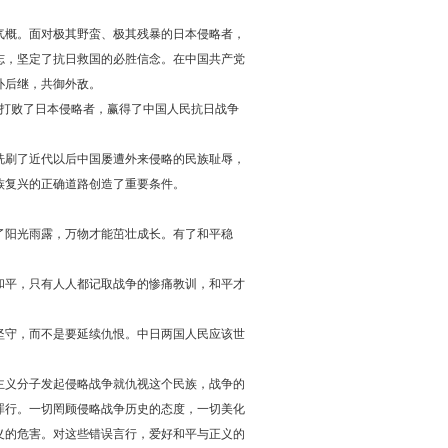
气概。面对极其野蛮、极其残暴的日本侵略者，
志，坚定了抗日救国的必胜信念。在中国共产党
仆后继，共御外敌。
血打败了日本侵略者，赢得了中国人民抗日战争
洗刷了近代以后中国屡遭外来侵略的民族耻辱，
族复兴的正确道路创造了重要条件。
了阳光雨露，万物才能茁壮成长。有了和平稳
和平，只有人人都记取战争的惨痛教训，和平才
坚守，而不是要延续仇恨。中日两国人民应该世
主义分子发起侵略战争就仇视这个民族，战争的
罪行。一切罔顾侵略战争历史的态度，一切美化
义的危害。对这些错误言行，爱好和平与正义的