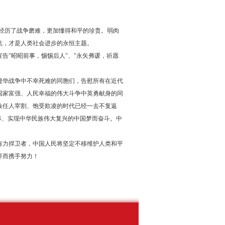
次经历了战争磨难，更加懂得和平的珍贵。弱肉
抗，才是人类社会进步的永恒主题。
告"昭昭前事，惕惕后人"、"永矢弗谖，祈愿
侵华战争中不幸死难的同胞们，告慰所有在近代
国家富强、人民幸福的伟大斗争中英勇献身的同
族任人宰割、饱受欺凌的时代已经一去不复返
标、实现中华民族伟大复兴的中国梦而奋斗。中
有力捍卫者，中国人民将坚定不移维护人类和平
界而携手努力！