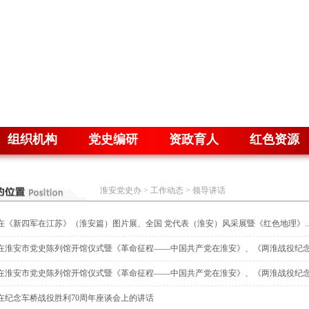
组织机构
党史编研
资政育人
红色资源
淮安党史办
>
工作动态
>
领导讲话
在《新四军在江苏》（淮安篇）图片展、全国 党代表（淮安）风采展暨《红色地理》..
在淮安市党史陈列馆开馆仪式暨《革命征程——中国共产党在淮安》、《两淮战役纪念.
在淮安市党史陈列馆开馆仪式暨《革命征程——中国共产党在淮安》、《两淮战役纪念.
在纪念车桥战役胜利70周年座谈会上的讲话