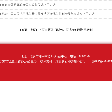
在南京大屠杀死难者国家公祭仪式上的讲话
在纪念中国人民抗日战争暨世界反法西斯战争胜利69周年座谈会上的讲话
[首页] [上页] [下页] [尾页]
页次:1/1页 共6条记录 跳转到
地址：淮安市翔宇南道1号行政中心 电话：83941706
安市委党史工作办公室 主办 技术支持：淮安易云科技有限公司 苏ICP备2024130