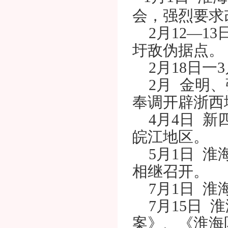
会，强烈要求
2月12—1
圩敌伪据点。
2月18日一
2月 金明、
奉调开辟浙西
4月4日 新
皖江地区。
5月1日 淮
相继召开。
7月1日 淮
7月15日 
案》、《淮海