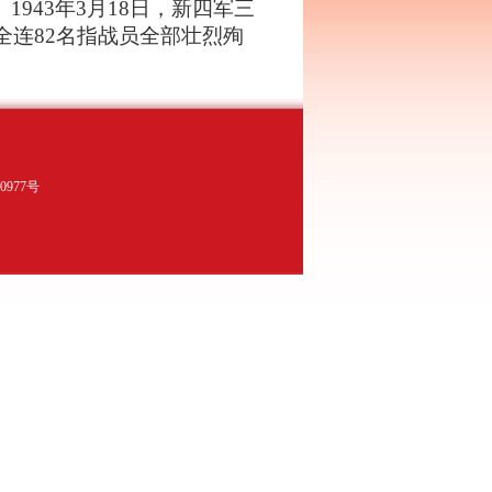
。
1943
年
3
月
18
日
，新四军三
全连
82
名指战员全部壮烈殉
977号