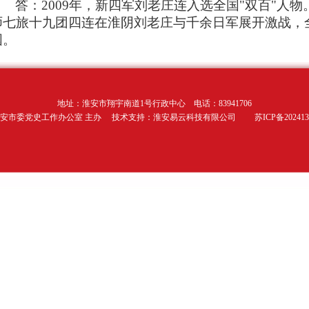
答：
2009
年，新四军刘老庄连入选全国"双百"人物
师七旅十九团四连在淮阴刘老庄与千余日军展开激战，
国。
地址：淮安市翔宇南道1号行政中心 电话：83941706
安市委党史工作办公室 主办 技术支持：淮安易云科技有限公司 苏ICP备2024130