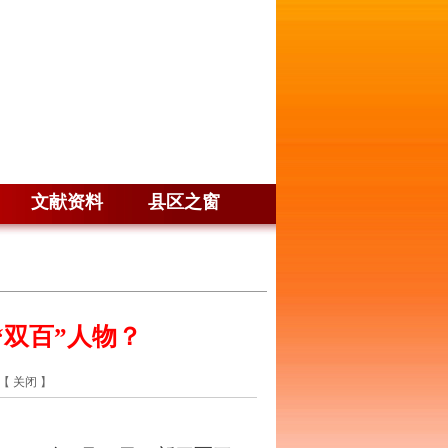
文献资料
县区之窗
双百”人物？
【
关闭
】