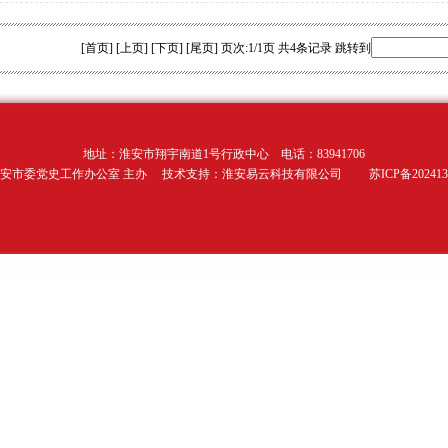
[首页] [上页] [下页] [尾页]
页次:1/1页 共4条记录 跳转到
地址：淮安市翔宇南道1号行政中心 电话：83941706
安市委党史工作办公室 主办 技术支持：淮安易云科技有限公司 苏ICP备2024130