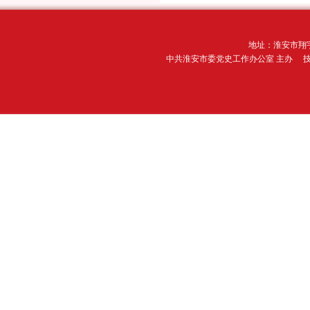
地址：淮安市翔宇
中共淮安市委党史工作办公室 主办 技术