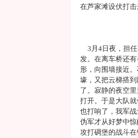
在芦家滩设伏打击
3月4日夜，担任
发。在离车桥还有
形，向围墙接近。
壕，又把云梯搭到
了。寂静的夜空里
打开。于是大队就
也打响了，我军战
伪军才从好梦中惊
攻打碉堡的战斗在