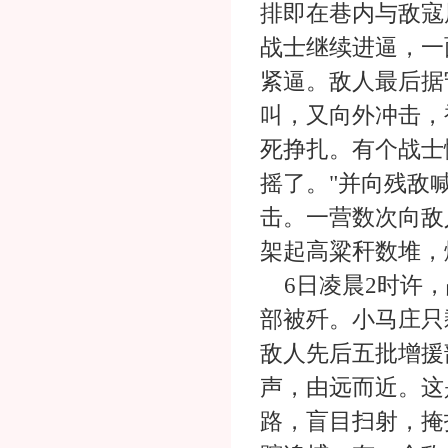
排即在巷内与敌寇
战士继续进逼，一
紧逼。敌人最后据
叫，又向外冲击，
死挣扎。有个战士
摇了。"并向残敌
击。一营数次向敌
架起高粱秆数堆，
6日凌晨2时许，
部被歼。小马庄只
敌人先后五批增援
声，由远而近。这
路，盲目扫射，掩