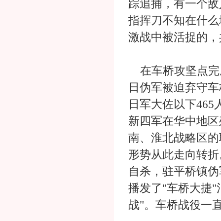
踪追捕，有一个敌
指挥刀不知在什么
激战中被活捉的，
在车桥攻坚点完成
日伪军被迫弃守车
日军大佐以下465
新四军在华中地区
南、淮北战略区的
形势从此走向转折
自杀，驻平桥镇伪
播发了"车桥大捷"
战"。车桥战役一