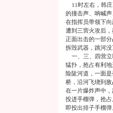
11时左右，韩庄
的撞击声、呐喊声
在指挥员带领下向
遭到三营火攻后，
正面出击的一部分
拆毁武器，跳河没
一、三、四营立
猛扑，抢占有利地
险陡河道，一面是
桥，沿河飞绕到敌
在一片爆炸声中，
投进手榴弹，抢占
即投出排子手榴弹