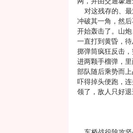
网，并由交通壕通
对这残存的、最
冲破其一角，然后
开始轰击了。山炮
一直打到黄昏，待
掷弹筒疯狂反击，
进两颗手榴弹，里
部队随后乘势而上
吓得掉头便跑，连
领了，敌人只好退
车桥战役除攻坚战