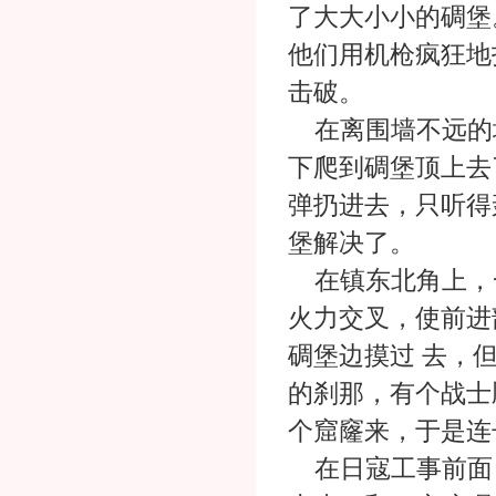
了大大小小的碉堡
他们用机枪疯狂地
击破。
在离围墙不远的
下爬到碉堡顶上去
弹扔进去，只听得
堡解决了。
在镇东北角上，
火力交叉，使前进
碉堡边摸过 去，
的刹那，有个战士
个窟窿来，于是连
在日寇工事前面