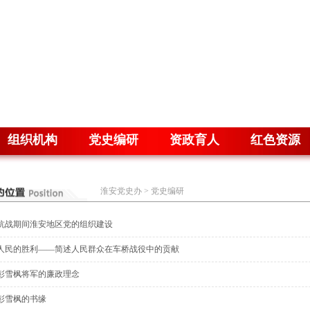
组织机构
党史编研
资政育人
红色资源
淮安党史办
>
党史编研
抗战期间淮安地区党的组织建设
人民的胜利——简述人民群众在车桥战役中的贡献
彭雪枫将军的廉政理念
彭雪枫的书缘