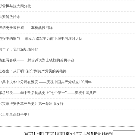
彭雪枫与抗大四分校
淮安解放始末
彪炳史册显神威——车桥战役回眸
电报中的细节： 策应八路军主力南下华中的淮河大队
48年了，我们深切缅怀他
热血写春秋——一封信诉说烈士钱毅的英勇事迹
杜春生：从开明“保长”到共产党员的英雄路
中共中央华中分局在淮安 ——庆祝中国共产党成立100周年 ...
车桥战役——华中敌后抗战史上“七个第一” ——庆祝中国共产...
《实录淮安改革开放史》第一卷出版发行
《土地革命战争史》
[首页] [上页] [
下页
] [
尾页
]
页次:1/2页 共30条记录 跳转到