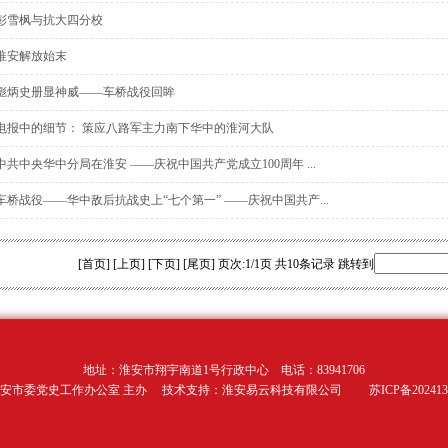
彭雪枫与抗大四分校
淮安解放始末
彪炳史册显神威——车桥战役回眸
电报中的细节： 策应八路军主力南下华中的淮河大队
中共中央华中分局在淮安 ——庆祝中国共产党成立100周年 ...
车桥战役——华中敌后抗战史上“七个第一” ——庆祝中国共产...
[首页] [上页] [下页] [尾页]
页次:1/1页 共10条记录 跳转到
地址：淮安市翔宇南道1号行政中心 电话：83941706
安市委党史工作办公室 主办 技术支持：淮安易云科技有限公司 苏ICP备2024130