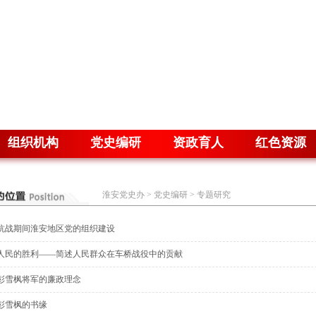
组织机构
党史编研
资政育人
红色资源
淮安党史办
>
党史编研
>
专题研究
抗战期间淮安地区党的组织建设
人民的胜利——简述人民群众在车桥战役中的贡献
彭雪枫将军的廉政理念
彭雪枫的书缘