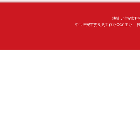
地址：淮安市翔宇
中共淮安市委党史工作办公室 主办 技术